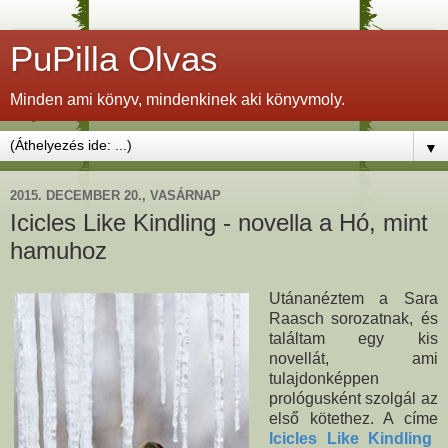
PuPilla Olvas
Minden ami könyv, mindenkinek aki könyvmoly.
▼
2015. DECEMBER 20., VASÁRNAP
Icicles Like Kindling - novella a Hó, mint
hamuhoz
Utánanéztem a Sara
Raasch sorozatnak, és
találtam egy kis
novellát, ami
tulajdonképpen
prológusként szolgál az
első kötethez. A címe
Icicles Like Kindling