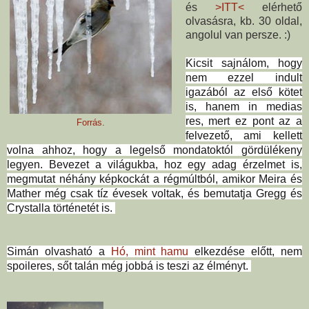
és
>ITT<
elérhető
olvasásra, kb. 30 oldal,
angolul van persze. :)
Kicsit sajnálom, hogy
nem ezzel indult
igazából az első kötet
is, hanem in medias
res, mert ez pont az a
Forrás
.
felvezető, ami kellett
volna ahhoz, hogy a legelső mondatoktól gördülékeny
legyen. Bevezet a világukba, hoz egy adag érzelmet is,
megmutat néhány képkockát a régmúltból, amikor Meira és
Mather még csak tíz évesek voltak, és bemutatja Gregg és
Crystalla történetét is.
Simán olvasható a
Hó, mint hamu
elkezdése előtt, nem
spoileres, sőt talán még jobbá is teszi az élményt.