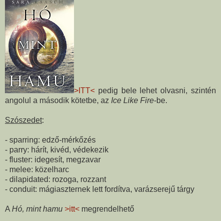
>ITT<
pedig bele lehet olvasni, szintén
angolul a második kötetbe, az
Ice Like Fire
-be.
Szószedet
:
- sparring: edző-mérkőzés
- parry: hárít, kivéd, védekezik
- fluster: idegesít, megzavar
- melee: közelharc
- dilapidated: rozoga, rozzant
- conduit: mágiaszternek lett fordítva, varázserejű tárgy
A
Hó, mint hamu
>itt<
megrendelhető