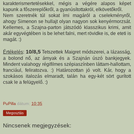
karakterismertetésekkel, mégis a végére alapos képet
kapunk a főszereplőkről, a gyanúsítottakról, elkövetőkről.
Nem szeretnék túl sokat írni magáról a cselekményről,
ahogy Simenon se hullajt olyan nagyon sok kenyérmorzsát.
Kellemes, a Szajna-parton játszódó klasszikus krimi, amit
akár egyvégtében is be lehet falni, mert rövidke is, de eteti is
magát. :)
10/8,5
Értékelés
:
Tetszettek Maigret módszerei, a lázasság,
a bolond nő, az árnyak és a Szajnán úszó bankjegyek.
Mindent valahogy régifilmes szépiaszínben láttam-hallottam,
franciául, feliratozva. :) Határozottan jó volt. Kár, hogy a
szokásos italozás elmaradt, talán ha egy-két sört gurított
csak le a felügyelő. :)
PuPilla
dátum:
10:35
Megosztás
Nincsenek megjegyzések: