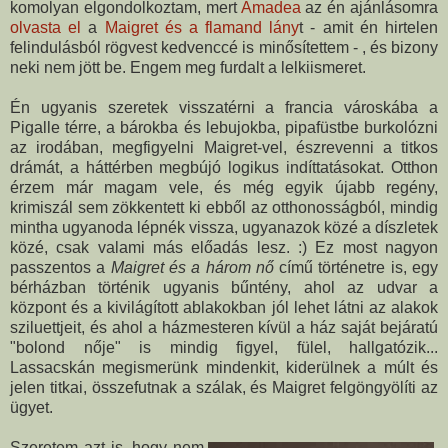
komolyan elgondolkoztam, mert
Amadea
az én ajánlásomra
olvasta el
a
Maigret és a flamand lány
t - amit én hirtelen
felindulásból rögvest kedvenccé is minősítettem - , és bizony
neki nem jött be. Engem meg furdalt a lelkiismeret.
Én ugyanis szeretek visszatérni a francia városkába a
Pigalle térre, a bárokba és lebujokba, pipafüstbe burkolózni
az irodában, megfigyelni Maigret-vel, észrevenni a titkos
drámát, a háttérben megbújó logikus indíttatásokat. Otthon
érzem már magam vele, és még egyik újabb regény,
krimiszál sem zökkentett ki ebből az otthonosságból, mindig
mintha ugyanoda lépnék vissza, ugyanazok közé a díszletek
közé, csak valami más előadás lesz. :) Ez most nagyon
passzentos a
Maigret és a három nő
című történetre is, egy
bérházban történik ugyanis bűntény, ahol az udvar a
központ és a kivilágított ablakokban jól lehet látni az alakok
sziluettjeit, és ahol a házmesteren kívül a ház saját bejáratú
"bolond nője" is mindig figyel, fülel, hallgatózik...
Lassacskán megismerünk mindenkit, kiderülnek a múlt és
jelen titkai, összefutnak a szálak, és Maigret felgöngyölíti az
ügyet.
Szeretem azt is, hogy nem