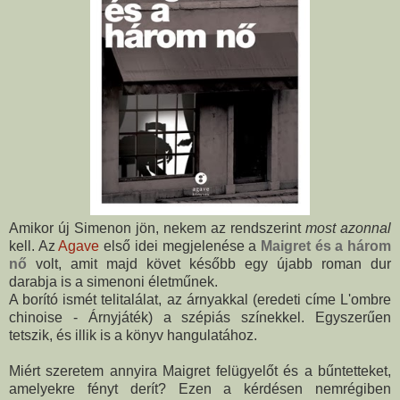
Amikor új Simenon jön, nekem az rendszerint
most azonnal
kell. Az
Agave
első idei megjelenése a
Maigret és a három
nő
volt, amit majd követ később egy újabb roman dur
darabja is a simenoni életműnek.
A borító ismét telitalálat, az árnyakkal (eredeti címe L'ombre
chinoise - Árnyjáték) a szépiás színekkel. Egyszerűen
tetszik, és illik is a könyv hangulatához.
Miért szeretem annyira Maigret felügyelőt és a bűntetteket,
amelyekre fényt derít? Ezen a kérdésen nemrégiben