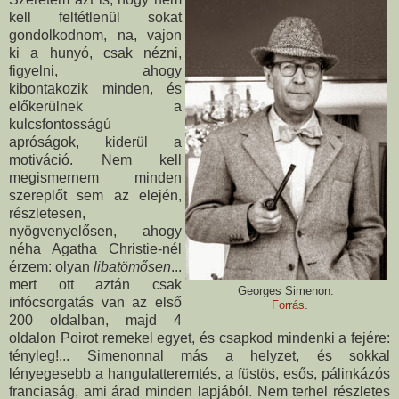
kell feltétlenül sokat
gondolkodnom, na, vajon
ki a hunyó, csak nézni,
figyelni, ahogy
kibontakozik minden, és
előkerülnek a
kulcsfontosságú
apróságok, kiderül a
motiváció. Nem kell
megismernem minden
szereplőt sem az elején,
részletesen,
nyögvenyelősen, ahogy
néha Agatha Christie-nél
érzem: olyan
libatömősen
...
mert ott aztán csak
Georges Simenon.
infócsorgatás van az első
Forrás.
200 oldalban, majd 4
oldalon Poirot remekel egyet, és csapkod mindenki a fejére:
tényleg!... Simenonnal más a helyzet, és sokkal
lényegesebb a hangulatteremtés, a füstös, esős, pálinkázós
franciaság, ami árad minden lapjából. Nem terhel részletes