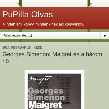
PuPilla Olvas
Minden ami könyv, mindenkinek aki könyvmoly.
▼
2014. FEBRUÁR 18., KEDD
Georges Simenon: Maigret és a három
nő