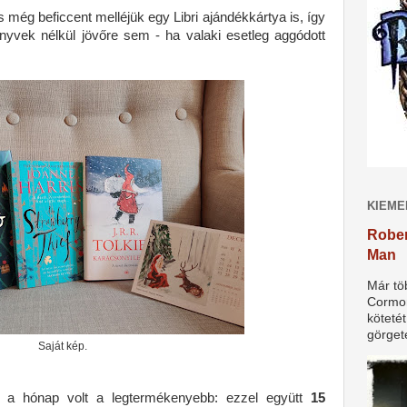
még beficcent melléjük egy Libri ajándékkártya is, így
yvek nélkül jövőre sem - ha valaki esetleg aggódott
KIEME
Rober
Man
Már tö
Cormor
köteté
görget
Saját kép.
z a hónap volt a legtermékenyebb: ezzel együtt
15