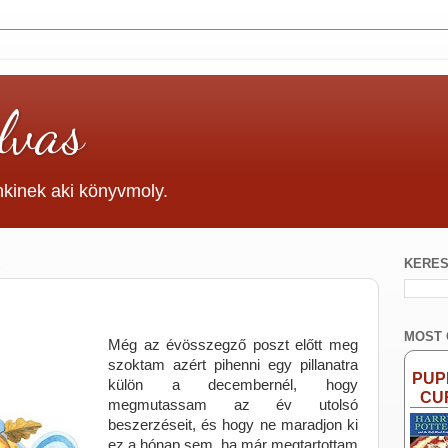
lvas
kinek aki könyvmoly.
KERE
MOST
Még az évösszegző poszt előtt meg
szoktam azért pihenni egy pillanatra
PUP
külön a decembernél, hogy
CU
megmutassam az év utolsó
beszerzéseit, és hogy ne maradjon ki
ez a hónap sem, ha már megtartottam