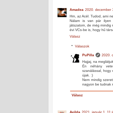
Amadea
2020. december 
Hm, az Acél. Tudod, ami nek
Nálam is van pár ilyen v
játszatom, de még mindig 
évi VCs-be is, hogy hű tár
Válasz
Válaszok
PuPilla
2020. 
Hajjaj, na meglátju
Én néhány veter
szanálással, hogy
újak. :)
Nem mindig szerete
nagyon be tudnak r
Válasz
Avilda
2021. január 1. 11: