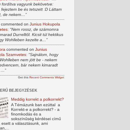
g fordítva vagyunk bekövetve:
 fejeztem be és tetszett :D Láttam
it, de nekem…”
commented on
Junius Hokupola
etes
:
“Nem rossz, de számomra
lmarad Durrelltől. Kicsit túl hektikus
ogy Wohlleben kezelte a…”
ora
commented on
Junius
ola Szamvetes
:
“Sajnálom, hogy
Wohlleben nem jött be - nekem
edvencem, bár nekem kimaradt
l.…”
Get this
Recent Comments Widget
ERŰ BEJEGYZÉSEK
Meddig korrekt a polkorrekt?
A Témázunk ban ezúttal a
Korrekt-e a polkorrekt? - a
finomkodás és a
sokszínűség kérdései című
 esett a választásunk, ami
an,...