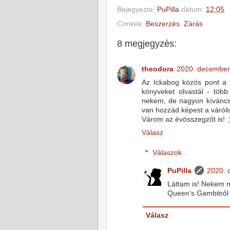
Bejegyezte:
PuPilla
dátum:
12:05
Címkék:
Beszerzés
,
Zárás
8 megjegyzés:
theodora
2020. december
Az Ickabog közös pont a 
könyveket olvastál - töb
nekem, de nagyon kívánc
van hozzád képest a váróli
Várom az évösszegzőt is! :
Válasz
Válaszok
PuPilla
2020. 
Láttam is! Nekem m
Queen's Gambitről í
Válasz