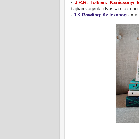
-
J.R.R. Tolkien: Karácsonyi l
bajban vagyok, olvassam az ünne
-
J.K.Rowling: Az Ickabog
- ♥ a