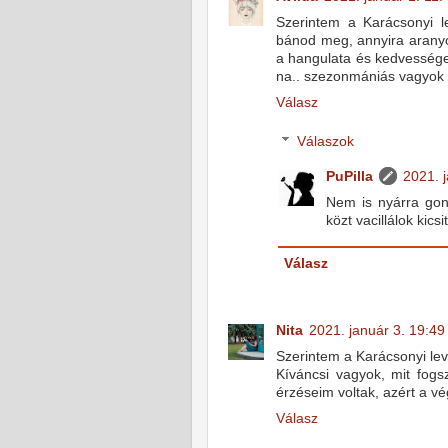
Szerintem a Karácsonyi l
bánod meg, annyira aranyo
a hangulata és kedvessége
na.. szezonmániás vagyok
Válasz
Válaszok
PuPilla
2021. j
Nem is nyárra gon
közt vacillálok kicsit
Válasz
Nita
2021. január 3. 19:49
Szerintem a Karácsonyi leve
Kíváncsi vagyok, mit fog
érzéseim voltak, azért a vé
Válasz