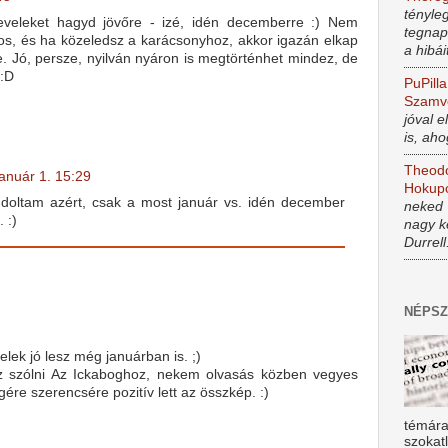
tényle
eveleket hagyd jövőre - izé, idén decemberre :) Nem
tegnap
s, és ha közeledsz a karácsonyhoz, akkor igazán elkap
a hibá
. Jó, persze, nyilván nyáron is megtörténhet mindez, de
 :D
PuPilla
Szamv
jóval e
is, ah
Theod
anuár 1. 15:29
Hokup
doltam azért, csak a most január vs. idén december
neked 
. :)
nagy k
Durrel
NÉPSZ
lek jó lesz még januárban is. ;)
sz szólni Az Ickaboghoz, nekem olvasás közben vegyes
gére szerencsére pozitív lett az összkép. :)
témára
szokatl