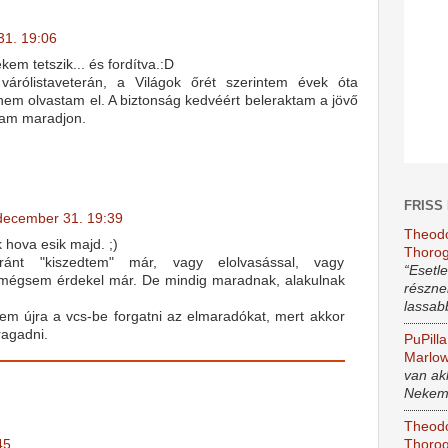
31. 19:06
em tetszik... és fordítva.:D
árólistaveterán, a Világok őrét szerintem évek óta
nem olvastam el. A biztonság kedvéért beleraktam a jövő
sam maradjon.
FRISS
december 31. 19:39
Theod
k hova esik majd. ;)
Thoro
ánt "kiszedtem" már, vagy elolvasással, vagy
“Esetl
 mégsem érdekel már. De mindig maradnak, alakulnak
résznek
lassab
m újra a vcs-be forgatni az elmaradókat, mert akkor
agadni.
PuPilla
Marlo
van akk
Nekem 
Theod
45
Thoro