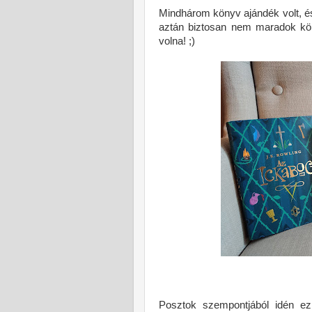
Mindhárom könyv ajándék volt, és 
aztán biztosan nem maradok kön
volna! ;)
Posztok szempontjából idén e