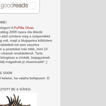
OME!
blogon! A
PuPilla Olvas
sblog 2009 nyara óta létezik:
 első színtere még a szépemlékű
og volt, majd a blogspotra költöztem
endületből mit sem veszítve
m a posztokat már több, mint 10
 olvasok rendületlenül. Tarts
 böngéssz a címkék, bejegyzések
alálj magadnak jó olvasnivalót! ;)
G SOON
l keletre, ha valaha befejezem :D
SZTOTT BE A SÜVEG: