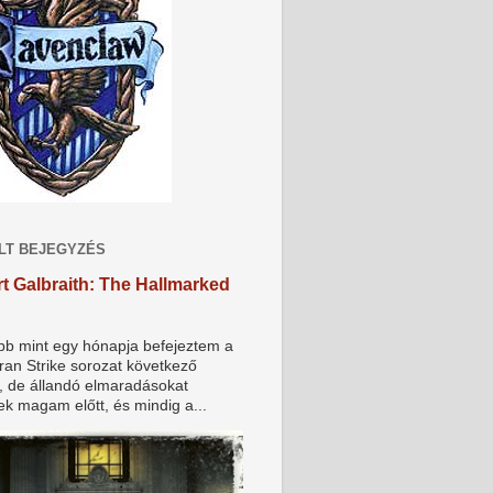
LT BEJEGYZÉS
t Galbraith: The Hallmarked
bb mint egy hónapja befejeztem a
an Strike sorozat következő
t, de állandó elmaradásokat
ek magam előtt, és mindig a...