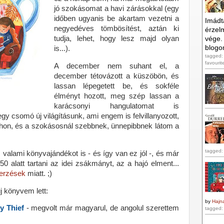
jó szokásomat a havi zárásokkal (egy
időben ugyanis be akartam vezetni a
Imádt
negyedéves tömbösítést, aztán ki
érzelm
tudja, lehet, hogy lesz majd olyan
vége.
blogo
is...).
tagged: 
favourit
A december nem suhant el, a
december tétovázott a küszöbön, és
lassan lépegetett be, és sokféle
élményt hozott, meg szép lassan a
karácsonyi hangulatomat is
 egy csomó új világításunk, ami engem is felvillanyozott,
itthon, és a szokásosnál szebbnek, ünnepibbnek látom a
tagged: 
valami könyvajándékot is - és így van ez jól -, és már
0 alatt tartani az idei zsákmányt, az a hajó elment...
zerzések
miatt. ;)
j könyvem lett:
by
Hajn
y Thief
- megvolt már magyarul, de angolul szerettem
tagged: 