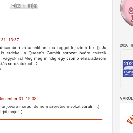
 31. 13:37
2026 
decemberi zárásunkban, ma reggel fejeztem be :)) Jó
b is érdekel, a Queen's Gambit sorozat jövőre csúszik
si vagyok rá! Meg még mindig egy csomó elmaradásom
stás sorozatokból :D
)
VÁRÓL
december 31. 19:38
ár jövőre marad, de nem szeretném sokat váratni. ;)
rjál majd! :)