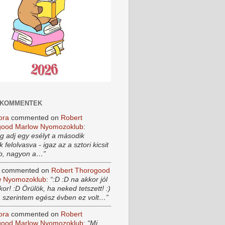
 KOMMENTEK
ora
commented on
Robert
good Marlow Nyomozoklub
:
eg adj egy esélyt a második
 felolvasva - igaz az a sztori kicsit
b, nagyon a…”
commented on
Robert Thorogood
w Nyomozoklub
:
“:D :D na akkor jól
or! :D Örülök, ha neked tetszett! :)
szerintem egész évben ez volt…”
ora
commented on
Robert
good Marlow Nyomozoklub
:
“Mi