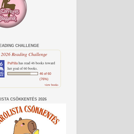
READING CHALLENGE
2026 Reading Challenge
PuPilla
has read 46 books toward
her goal of 60 books.
46 of 60
(76%)
view books
ISTA CSÖKKENTÉS 2026