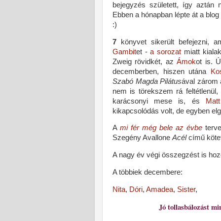
bejegyzés született, így aztán 
Ebben a hónapban lépte át a blog
:)
7
könyvet sikerült befejezni,
Gambit
et -
a sorozat
miatt kial
Zweig rövidkét, az
Ámok
ot is. 
decemberben, hiszen utána
Kos
Szabó Magda Pilátus
ával zárom 
nem is törekszem rá feltétlenül
karácsonyi mese is, és
Mat
kikapcsolódás volt, de egyben elg
A
mi fér még bele az évbe
terve
Szegény Avallone
Acél
című kötet
A nagy év végi összegzést is ho
A többiek decembere:
Nita
,
Dóri
,
Amadea
,
Sister
,
Jó tollasbálozást mi