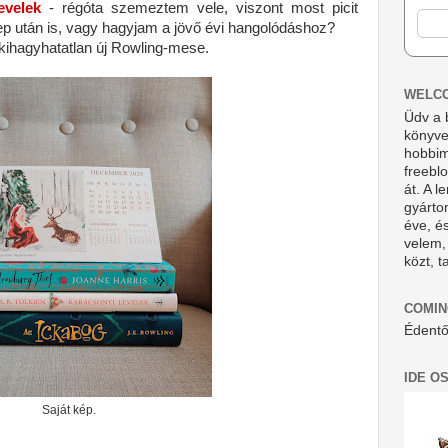
evelek
- régóta szemeztem vele, viszont most picit
p után is, vagy hagyjam a jövő évi hangolódáshoz?
 kihagyhatatlan új Rowling-mese.
WELC
Üdv a 
könyve
hobbim
freebl
át. A l
gyárto
éve, és
velem,
közt, t
COMIN
Édentő
IDE O
Saját kép.