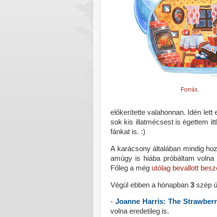
Forrás
.
előkerítette valahonnan. Idén lett
sok kis illatmécsest is égettem 
fánkat is. :)
A karácsony általában mindig hoz 
amúgy is hiába próbáltam volna 5
Főleg a még
utólag bevallott bes
Végül ebben a hónapban
3
szép ú
-
Joanne Harris: The Strawberr
volna eredetileg is.