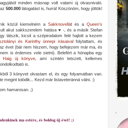
nagyjából minden másnap volt valami új olvasnivaló.
 az
500.000
látogatást is, hurrá! Köszönöm, hogy jöttök!
 amik közül kiemelném a
Sakknovellá
t és a
Queen's
akult akut sakkszerelem hatása ♥ -, és a másik Stefan
Úgy látszik, kicsit a szépirodalom felé hajlott a kezem
ztolányi és Karinthy ünnepi írásaival
folytattam, és
az évet (bár nem hiszem, hogy befejezem már ma, és
, nem is érdemes vele sietni). Belefért a hónapba egy
t Haig új könyve
, ami szintén tetszett, kellemes
ondolkodtató is.
kből 3 könyvet olvastam el, és egy folyamatban van.
e megint tolódik... Kezd már listaveteránná válni. :)
zom hamarosan. ;)
-
ndenkinek ma estére, és boldog új évet! ;)