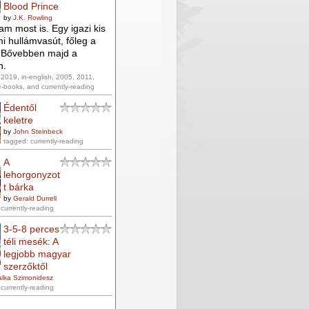
Blood Prince
by
J.K. Rowling
am most is. Egy igazi kis
i hullámvasút, főleg a
 Bővebben majd a
n.
2019, in-english, 2005, 2011,
e-books, and currently-reading
Édentől
keletre
by
John Steinbeck
tagged: currently-reading
A
lehorgonyzot
t bárka
by
Gerald Durrell
currently-reading
3-5-8 perces
téli mesék: A
legjobb magyar
szerzőktől
alka Szimonidesz
currently-reading