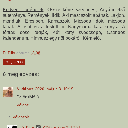
Kedvenc történetek
: Össze kéne szedni ♥, Anyám első
süteménye, Remények, Ildik, Aki mást szólít apának, Lakjon,
mondjuk, Ercsiben, Kamaszok, Micsoda idők, micsoda
lábak, A tejút és a festett ló, Nagymama karácsonyra, A
férfiak sose tudják, Két korty svédcsepp, Csendes
kalendárium, Himnusz egy női bokáról, Kémlelő.
PuPilla
dátum:
18:08
Megosztás
6 megjegyzés:
Nikkincs
2020. május 3. 10:19
De örülök! :)
Válasz
Válaszok
PuPilla
2020. május 3. 10:21