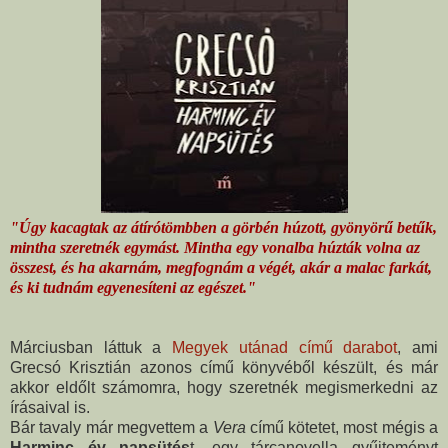
"Úgy kacagtak az átírótömbben a görbén húzott, gyönyörű betűk,
mintha szeretnék egymást. Mintha egy vonalba húzták volna az
összest, és ha akarnám, megfognám a végét, akár a malac farkát,
és ki tudnám egyenesíteni az egészet."
Márciusban láttuk a
Megyek utánad című darabot
, ami
Grecsó Krisztián azonos című könyvéből készült, és már
akkor eldőlt számomra, hogy szeretnék megismerkedni az
írásaival is.
Bár tavaly már megvettem a
Vera
című kötetet, most mégis a
Harminc év napsütés
t, egy tárcanovella gyűjteményt