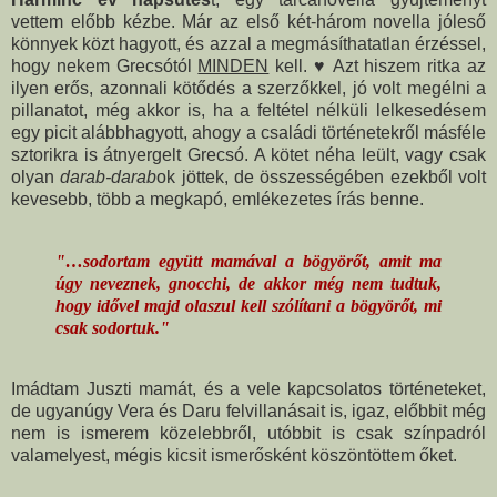
vettem előbb kézbe. Már az első két-három novella jóleső
könnyek közt hagyott, és azzal a megmásíthatatlan érzéssel,
hogy nekem Grecsótól
MINDEN
kell. ♥ Azt hiszem ritka az
ilyen erős, azonnali kötődés a szerzőkkel, jó volt megélni a
pillanatot, még akkor is, ha a feltétel nélküli lelkesedésem
egy picit alábbhagyott, ahogy a családi történetekről másféle
sztorikra is átnyergelt Grecsó. A kötet néha leült, vagy csak
olyan
darab-darab
ok jöttek, de összességében ezekből volt
kevesebb, több a megkapó, emlékezetes írás benne.
"…sodortam együtt mamával a bögyörőt, amit ma
úgy neveznek, gnocchi, de akkor még nem tudtuk,
hogy idővel majd olaszul kell szólítani a bögyörőt, mi
csak sodortuk."
Imádtam Juszti mamát, és a vele kapcsolatos történeteket,
de ugyanúgy Vera és Daru felvillanásait is, igaz, előbbit még
nem is ismerem közelebbről, utóbbit is csak színpadról
valamelyest, mégis kicsit ismerősként köszöntöttem őket.