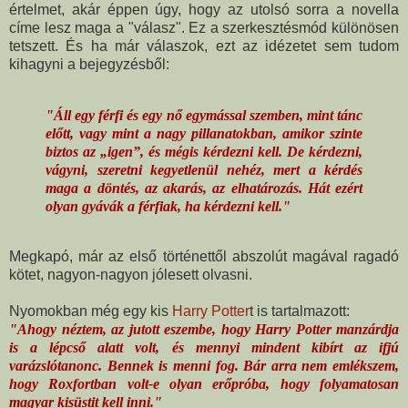
értelmet, akár éppen úgy, hogy az utolsó sorra a novella
címe lesz maga a "válasz". Ez a szerkesztésmód különösen
tetszett. És ha már válaszok, ezt az idézetet sem tudom
kihagyni a bejegyzésből:
"Áll egy férfi és egy nő egymással szemben, mint tánc
előtt, vagy mint a nagy pillanatokban, amikor szinte
biztos az „igen”, és mégis kérdezni kell. De kérdezni,
vágyni, szeretni kegyetlenül nehéz, mert a kérdés
maga a döntés, az akarás, az elhatározás. Hát ezért
olyan gyávák a férfiak, ha kérdezni kell."
Megkapó, már az első történettől abszolút magával ragadó
kötet, nagyon-nagyon jólesett olvasni.
Nyomokban még egy kis
Harry Potter
t is tartalmazott:
"Ahogy néztem, az jutott eszembe, hogy Harry Potter manzárdja
is a lépcső alatt volt, és mennyi mindent kibírt az ifjú
varázslótanonc. Bennek is menni fog. Bár arra nem emlékszem,
hogy Roxfortban volt-e olyan erőpróba, hogy folyamatosan
magyar kisüstit kell inni."