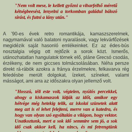
"Nem volt mese, le kellett győzni a viharfelhő méretű
kétségbeesést, lenyelni a torkomban galádul bálozó
sírást, és futni a lány után."
A '90-es évek retro romantikája, kamaszszerelmek,
nagymamával való balatoni nyaralások, vagy lekvárfőzések
megidézik saját hasonló emlékeinket. Ez az édes-bús
nosztalgia végig ott rejtőzik a sorok közt. Ismerős,
utánozhatatlan hangulatok törnek elő, pláne Grecsó csodás,
érzékeny, de nem giccses tolmácsolásában. Néha persze
direkt rá-rábök azokra a fránya érzelmekre, felkavarva rég
feledésbe merült dolgokat, ízeket, színeket, valami
másságot, ami arra az időszakra olyan jellemző volt.
"Hosszú, téli este volt, végtelen, nyúlós percekkel,
ahogy a kiskamaszok látják az időt, amikor egy
hétvége még hetekig telik, az iskolai szünetek alatt
meg azt is el lehet felejteni, merre van a katedra, és
hogy van olyan szó egyáltalán a világon, hogy vektor.
Unatkoztunk, mert a sok idő semmire sem jó, a sok
idő csak akkor kell, ha nincs, és mi fetrengtünk