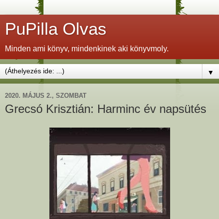
PuPilla Olvas
Minden ami könyv, mindenkinek aki könyvmoly.
▼
2020. MÁJUS 2., SZOMBAT
Grecsó Krisztián: Harminc év napsütés