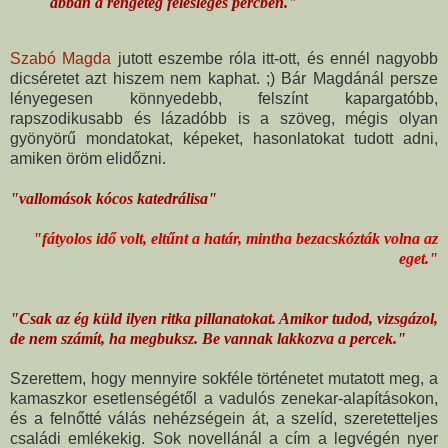
abban a rengeteg felesleges percben."
Szabó Magda
jutott eszembe róla itt-ott, és ennél nagyobb
dicséretet azt hiszem nem kaphat. ;) Bár Magdánál persze
lényegesen könnyedebb, felszínt kapargatóbb,
rapszodikusabb és lázadóbb is a szöveg, mégis olyan
gyönyörű mondatokat, képeket, hasonlatokat tudott adni,
amiken öröm elidőzni.
"vallomások kócos katedrálisa"
"fátyolos idő volt, eltűnt a határ, mintha bezacskózták volna az
eget."
"Csak az ég küld ilyen ritka pillanatokat. Amikor tudod, vizsgázol,
de nem számít, ha megbuksz. Be vannak lakkozva a percek."
Szerettem, hogy mennyire sokféle történetet mutatott meg, a
kamaszkor esetlenségétől a vadulós zenekar-alapításokon,
és a felnőtté válás nehézségein át, a szelíd, szeretetteljes
családi emlékekig. Sok novellánál a cím a legvégén nyer